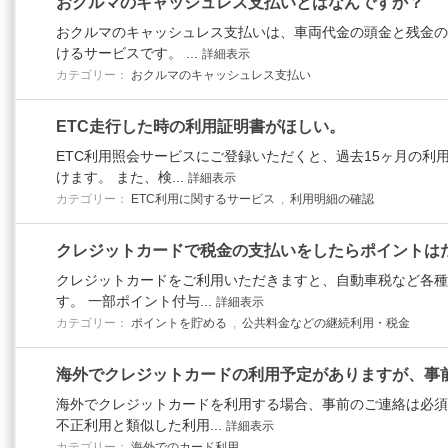
おクルマのキャッシュレス支払いとはなんですか？
おクルマのキャッシュレス支払いは、車両代金の頭金と残金の
けるサービスです。 ...
詳細表示
カテゴリー：
おクルマのキャッシュレス支払い
ETC走行した時の利用証明書がほしい。
ETC利用照会サービスにご登録いただくと、過去15ヶ月の利
けます。 また、検...
詳細表示
カテゴリー：
ETC利用に関するサービス
,
利用明細の確認
クレジットカードで税金の支払いをしたらポイントは
クレジットカードをご利用いただきますと、自動車税など各種
す。 一部ポイント付与...
詳細表示
カテゴリー：
ポイントを貯める
,
公共料金などの継続利用・税金
海外でクレジットカードの利用予定がありますが、事
海外でクレジットカードを利用する場合、事前のご連絡は必須
不正利用と類似した利用...
詳細表示
カテゴリー：
海外でのカード利用