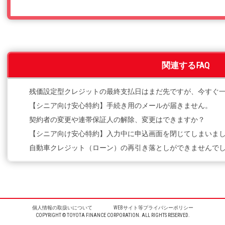
関連するFAQ
残価設定型クレジットの最終支払日はまだ先ですが、今すぐ
【シニア向け安心特約】手続き用のメールが届きません。
契約者の変更や連帯保証人の解除、変更はできますか？
【シニア向け安心特約】入力中に申込画面を閉じてしまいま
自動車クレジット（ローン）の再引き落としができませんで
個人情報の取扱いについて
WEBサイト等プライバシーポリシー
COPYRIGHT © TOYOTA FINANCE CORPORATION. ALL RIGHTS RESERVED.