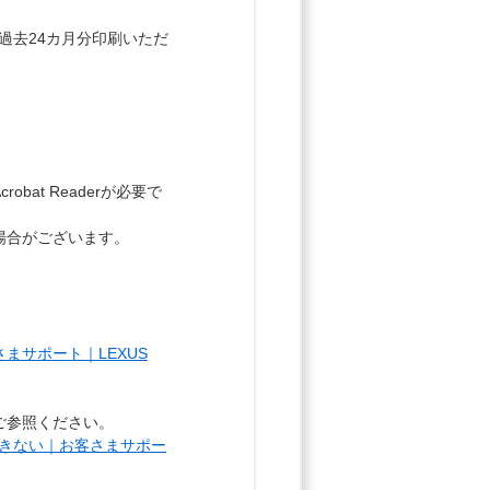
、過去24カ月分印刷いただ
bat Readerが必要で
場合がございます。
まサポート｜LEXUS
ご参照ください。
ンできない｜お客さまサポー