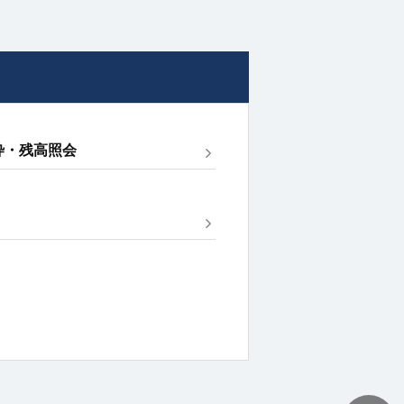
枠・残高照会
TOPへ