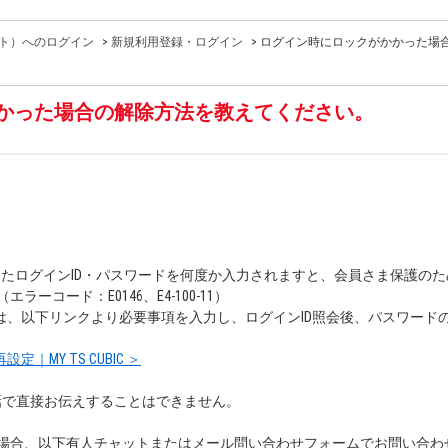
サイト）へのログイン
>
新規利用登録・ログイン
>
ログイン時にロックがかかった場
かった場合の解除方法を教えてください。
時に誤ったログインID・パスワードを何度か入力されますと、会員さま保護の
ーコード：E0146、E4-100-11）
合は、以下リンクより必要事項を入力し、ログインID照会後、パスワード
｜MY TS CUBIC ＞
話で直接お伝えすることはできません。
場合、以下有人チャットまたはメール問い合わせフォームでお問い合わ