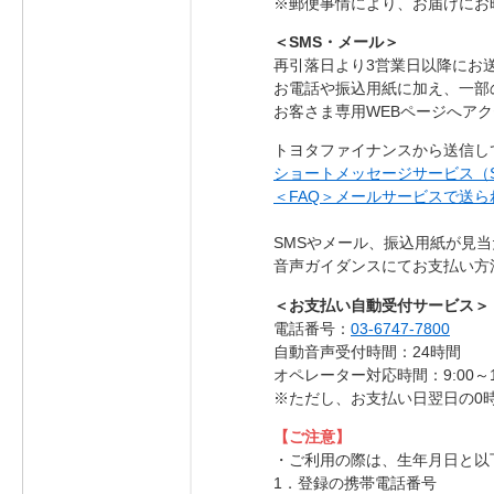
※郵便事情により、お届けにお
＜SMS・メール＞
再引落日より3営業日以降にお
お電話や振込用紙に加え、一部
お客さま専用WEBページへア
トヨタファイナンスから送信し
ショートメッセージサービス（
＜FAQ＞メールサービスで送ら
SMSやメール、振込用紙が見
音声ガイダンスにてお支払い方
＜お支払い自動受付サービス＞
電話番号：
03-6747-7800
自動音声受付時間：24時間
オペレーター対応時間：9:00～
※ただし、お支払い日翌日の0
【ご注意】
・ご利用の際は、生年月日と以
1．登録の携帯電話番号