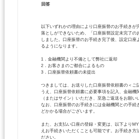
回答
以下いずれかの理由により口座振替のお手続きが
落としができないため、「口座振替設定未完了の
しました。口座振替のお手続き完了後、設定口座
るようになります。
1．金融機関より不備として弊社に返却
2．お客さまのご都合によるもの
3．口座振替依頼書の未提出
つきましては、お送りした口座振替依頼書の＜ご
うえ、口座振替依頼書に必要事項を記入、金融機
（またはサイン）いただき、至急ご返送をお願い
なお、口座振替のお手続きには金融機関との手続き
どかかる場合がございます。
また、お支払い口座の登録・変更は、以下よりMY T
えお手続きいただくことも可能です。お手続き方法
ださい。