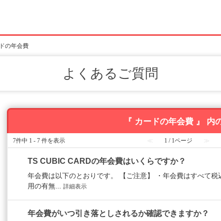
ドの年会費
よくあるご質問
『 カードの年会費 』 内の
7件中 1 - 7 件を表示
≪
1 / 1ページ
≫
TS CUBIC CARDの年会費はいくらですか？
年会費は以下のとおりです。 【ご注意】 ・年会費はすべて税
用の有無...
詳細表示
年会費がいつ引き落としされるか確認できますか？