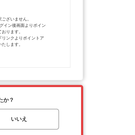
訳ございません。
のログイン後画面よりポイン
ております。
下リンクよりポイントア
いたします。
たか？
いいえ