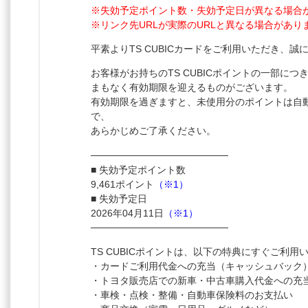
※失効予定ポイント数・失効予定日が異なる場合
※リンク先URLが実際のURLと異なる場合があり
平素よりTS CUBICカードをご利用いただき、
お客様がお持ちのTS CUBICポイントの一部につ
まもなく有効期限を迎えるものがございます。
有効期限を過ぎますと、未使用分のポイントは自
で、
あらかじめご了承ください。
────────────────────
■ 失効予定ポイント数
9,461ポイント
（※1）
■ 失効予定日
2026年04月11日
（※1）
────────────────────
TS CUBICポイントは、以下の特典にすぐご利用
・カードご利用代金への充当（キャッシュバック
・トヨタ販売店での新車・中古車購入代金への充
・車検・点検・整備・自動車保険料のお支払い