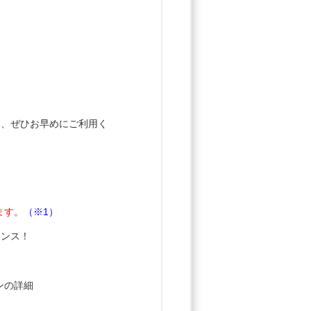
。
。
にも、ぜひお早めにご利用く
ます。
（※1）
ャンス！
ンの詳細