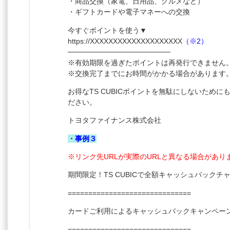
・商品交換（家電、日用品、グルメなど）
・ギフトカードや電子マネーへの交換
今すぐポイントを使う▼
https
://XXXXXXXXXXXXXXXXXXXX
（※2）
────────────────────
※有効期限を過ぎたポイントは再発行できません
※交換完了までにお時間がかかる場合があります
お得なTS CUBICポイントを無駄にしないため
ださい。
トヨタファイナンス株式会社
・
事例３
※リンク先URLが実際のURLと異なる場合があり
期間限定！TS CUBICで全額キャッシュバックチ
==============================
カードご利用によるキャッシュバックキャンペー
==============================