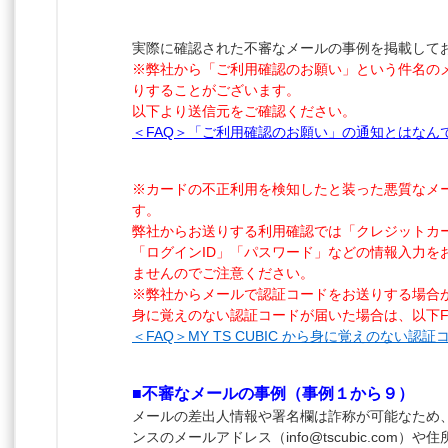
実際に確認された不審なメールの事例を掲載して
※弊社から「ご利用確認のお願い」という件名のメ
りすることがございます。
以下より送信元をご確認ください。
＜FAQ＞「ご利用確認のお願い」の通知とはなん
※カードの不正利用を検知したと装った悪質なメー
す。
弊社からお送りする利用確認では「クレジットカ
「ログインID」「パスワード」などの情報入力を
ませんのでご注意ください。
※弊社からメールで認証コードをお送りする場合
身に覚えのない認証コードが届いた場合は、以下F
＜FAQ＞MY TS CUBIC から身に覚えのない認
■不審なメールの事例（事例１から９）
メールの差出人情報や署名欄は詐称が可能なため
ンスのメールアドレス（
info@
tscubic.com